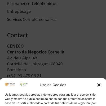
Permanence Téléphonique
Entreposage
Services Complémentaires
Contact
CENECO
Centro de Negocios Cornellà
Av. dels Alps, 48
Cornellà de Llobregat - 08940
Barcelona
(+34) 93 475 06 21
info@ceneco.es
Uso de Cookies
Utilizamos cookies propias y de terceros para analizar el uso del sitio
Politique de confidentialité
-
Mentions légales
-
web y mostrarte publicidad relacionada con tus preferencias sobre la
base de un perfil elaborado a partir de tus hábitos de navegación (por
Politique de cookies