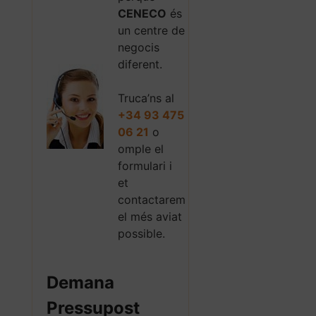
CENECO
és
un centre de
negocis
diferent.
Truca’ns al
+34 93 475
06 21
o
omple el
formulari i
et
contactarem
el més aviat
possible.
Demana
Pressupost