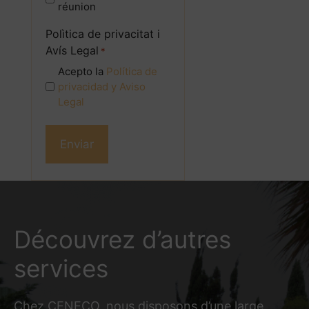
réunion
*
Polìtica de privacitat i
Avís Legal
*
Acepto la
Política de
privacidad
y
Aviso
Legal
Découvrez d’autres
services
Chez CENECO, nous disposons d’une large